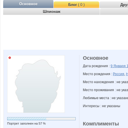
Основное
Блог
( 0 )
Дру
Шпионаж
Основное
Дата рождения :
9 Января
Место рождения :
Россия
,
Н
Место нахождения : не ука
Место проживания : не ука
Любимые места : не указа
Интересы : не указаны
Комплименты
Портрет заполнен на 57 %