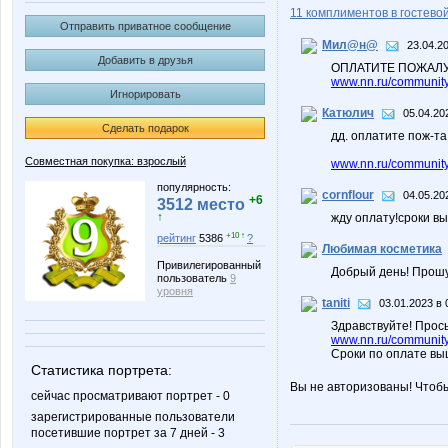
11 комплиментов в гостевой
Отправить приватное сообщение
Мил@н@
23.04.2
Добавить в друзья
ОПЛАТИТЕ ПОЖАЛУ
www.nn.ru/community/
Игнорировать
Катюлич
05.04.20
Сделать подарок
дд. оплатите пож-та
Совместная покупка: взрослый
www.nn.ru/community
популярность:
cornflour
04.05.20
+6
3512 место
↑
жду оплату!сроки в
+10 ↑
рейтинг
5386
?
Любимая косметика
Привилегированный
Добрый день! Прошу
пользователь
9
уровня
taniti
03.01.2023 в 
Здравствуйте! Прось
www.nn.ru/community
Сроки по оплате выш
Статистика портрета:
Вы не авторизованы! Чтоб
сейчас просматривают портрет - 0
зарегистрированные пользователи
посетившие портрет за 7 дней - 3